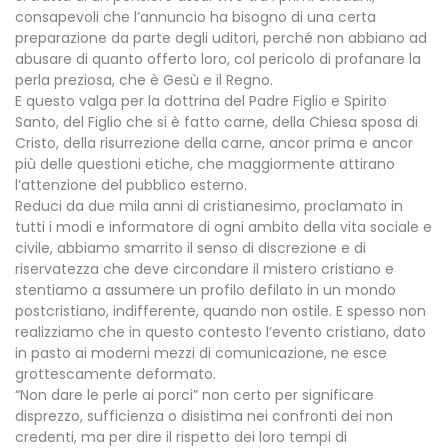
consapevoli che l’annuncio ha bisogno di una certa
preparazione da parte degli uditori, perché non abbiano ad
abusare di quanto offerto loro, col pericolo di profanare la
perla preziosa, che è Gesù e il Regno.
E questo valga per la dottrina del Padre Figlio e Spirito
Santo, del Figlio che si è fatto carne, della Chiesa sposa di
Cristo, della risurrezione della carne, ancor prima e ancor
più delle questioni etiche, che maggiormente attirano
l’attenzione del pubblico esterno.
Reduci da due mila anni di cristianesimo, proclamato in
tutti i modi e informatore di ogni ambito della vita sociale e
civile, abbiamo smarrito il senso di discrezione e di
riservatezza che deve circondare il mistero cristiano e
stentiamo a assumere un profilo defilato in un mondo
postcristiano, indifferente, quando non ostile. E spesso non
realizziamo che in questo contesto l’evento cristiano, dato
in pasto ai moderni mezzi di comunicazione, ne esce
grottescamente deformato.
“Non dare le perle ai porci” non certo per significare
disprezzo, sufficienza o disistima nei confronti dei non
credenti, ma per dire il rispetto dei loro tempi di