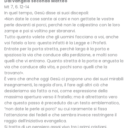
Dal vangelo secondo Matteo
Mt 7, 6. 12-14
In quel tempo, Gesù disse ai suoi discepoli:
«Non date le cose sante ai cani e non gettate le vostre
perle davanti ai porci, perché non le calpestino con le loro
zampe e poi si voltino per sbranarvi.
Tutto quanto volete che gli uomini facciano a voi, anche
voi fatelo a loro: questa infatti è la Legge e i Profeti.
Entrate per la porta stretta, perché larga è la porta e
spaziosa la via che conduce alla perdizione, e molti sono
quelli che vi entrano. Quanto stretta è la porta e angusta la
via che conduce alla vita, e pochi sono quelli che la
trovano!».
È vero che anche oggi Gesù ci propone uno dei suoi mirabili
insegnamenti, la regola d’oro, il fare agli altri ciò che
desideriamo sia fatto a noi, come espressione della
massima apertura verso il fratello; ma è altrettanto vero
che questo passo è preceduto da un testo emblematico,
“non date le perle ai porci” su cui raramente si fissa
l’attenzione dei fedeli e che sembra invece restringere il
raggio dell’iniziativa evangelica.
Si tratta di un pensiero assai vivo tra i primi cristiani,