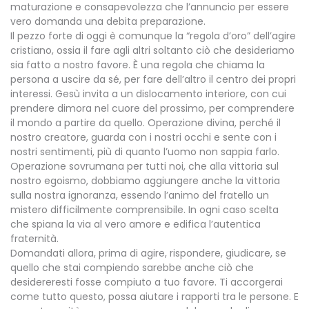
maturazione e consapevolezza che l’annuncio per essere
vero domanda una debita preparazione.
Il pezzo forte di oggi è comunque la “regola d’oro” dell’agire
cristiano, ossia il fare agli altri soltanto ciò che desideriamo
sia fatto a nostro favore. È una regola che chiama la
persona a uscire da sé, per fare dell’altro il centro dei propri
interessi. Gesù invita a un dislocamento interiore, con cui
prendere dimora nel cuore del prossimo, per comprendere
il mondo a partire da quello. Operazione divina, perché il
nostro creatore, guarda con i nostri occhi e sente con i
nostri sentimenti, più di quanto l’uomo non sappia farlo.
Operazione sovrumana per tutti noi, che alla vittoria sul
nostro egoismo, dobbiamo aggiungere anche la vittoria
sulla nostra ignoranza, essendo l’animo del fratello un
mistero difficilmente comprensibile. In ogni caso scelta
che spiana la via al vero amore e edifica l’autentica
fraternità.
Domandati allora, prima di agire, rispondere, giudicare, se
quello che stai compiendo sarebbe anche ciò che
desidereresti fosse compiuto a tuo favore. Ti accorgerai
come tutto questo, possa aiutare i rapporti tra le persone. E