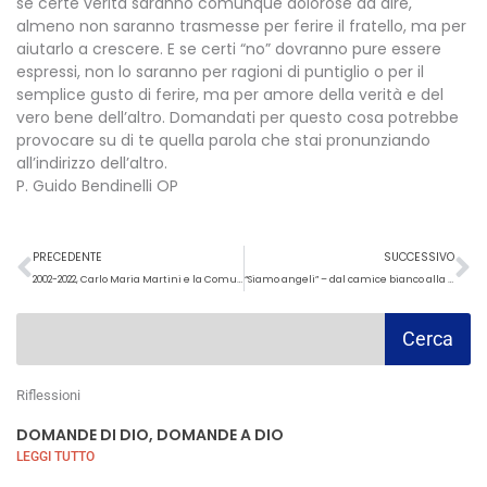
se certe verità saranno comunque dolorose da dire,
almeno non saranno trasmesse per ferire il fratello, ma per
aiutarlo a crescere. E se certi “no” dovranno pure essere
espressi, non lo saranno per ragioni di puntiglio o per il
semplice gusto di ferire, ma per amore della verità e del
vero bene dell’altro. Domandati per questo cosa potrebbe
provocare su di te quella parola che stai pronunziando
all’indirizzo dell’altro.
P. Guido Bendinelli OP
Precedente
S
PRECEDENTE
SUCCESSIVO
2002-2022, Carlo Maria Martini e la Comunità Abbà
“Siamo angeli” – dal camice bianco alla sla: testimonianza di un incontro con Dio
Cerca
Cerca
Riflessioni
DOMANDE DI DIO, DOMANDE A DIO
LEGGI TUTTO