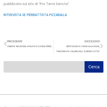
pubblicata sul sito di “Pro Terra Sancta”.
INTERVISTA SE PIERBATTISTA PIZZABALLA
Precedente
S
PRECEDENTE
SUCCESSIVO
LIBERTA’ RELIGIOSA VIOLATA E CHIESA PERSEGUITATA: IL RAPPORTO ACS 2023
BEETHOVEN E L’INNO ALLA GIOIA:
“FRATERNITA’ VALORE DELL’ EUROPA TUTTA”
Cerca
Cerca