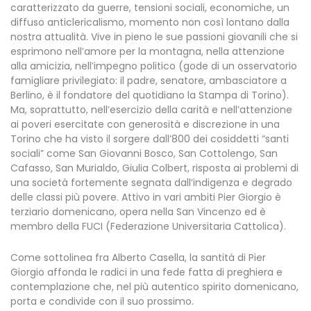
caratterizzato da guerre, tensioni sociali, economiche, un
diffuso anticlericalismo, momento non così lontano dalla
nostra attualità. Vive in pieno le sue passioni giovanili che si
esprimono nell’amore per la montagna, nella attenzione
alla amicizia, nell’impegno politico (gode di un osservatorio
famigliare privilegiato: il padre, senatore, ambasciatore a
Berlino, è il fondatore del quotidiano la Stampa di Torino).
Ma, soprattutto, nell’esercizio della carità e nell’attenzione
ai poveri esercitate con generosità e discrezione in una
Torino che ha visto il sorgere dall’800 dei cosiddetti “santi
sociali” come San Giovanni Bosco, San Cottolengo, San
Cafasso, San Murialdo, Giulia Colbert, risposta ai problemi di
una società fortemente segnata dall’indigenza e degrado
delle classi più povere. Attivo in vari ambiti Pier Giorgio è
terziario domenicano, opera nella San Vincenzo ed è
membro della FUCI (Federazione Universitaria Cattolica).
Come sottolinea fra Alberto Casella, la santità di Pier
Giorgio affonda le radici in una fede fatta di preghiera e
contemplazione che, nel più autentico spirito domenicano,
porta e condivide con il suo prossimo.