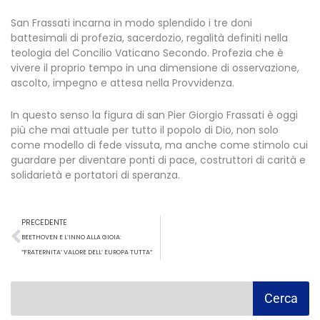
San Frassati incarna in modo splendido i tre doni
battesimali di profezia, sacerdozio, regalità definiti nella
teologia del Concilio Vaticano Secondo. Profezia che è
vivere il proprio tempo in una dimensione di osservazione,
ascolto, impegno e attesa nella Provvidenza.
In questo senso la figura di san Pier Giorgio Frassati è oggi
più che mai attuale per tutto il popolo di Dio, non solo
come modello di fede vissuta, ma anche come stimolo cui
guardare per diventare ponti di pace, costruttori di carità e
solidarietà e portatori di speranza.
Precedente
PRECEDENTE
BEETHOVEN E L’INNO ALLA GIOIA:
“FRATERNITA’ VALORE DELL’ EUROPA TUTTA”
Cerca
Cerca