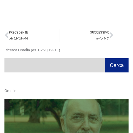
Precedente
Succ
PRECEDENTE
SUCCESSIVO
Gb 9,1-12.14-16
Gv 1,47-51
Ricerca Omelia (es. Gv 20,19-31 )
Cerca
Cerca
Omelie