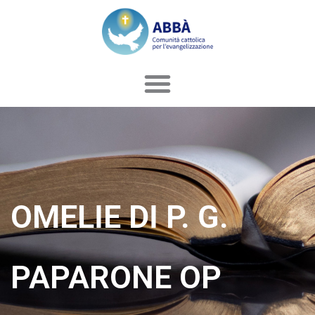
Vai
al
contenuto
OMELIE DI P. G.
PAPARONE OP