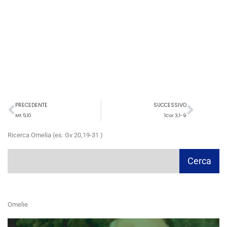
Precedente
Succ
PRECEDENTE
SUCCESSIVO
Mt 5,10
1Cor 3,1-9
Ricerca Omelia (es. Gv 20,19-31 )
Cerca
Cerca
Omelie