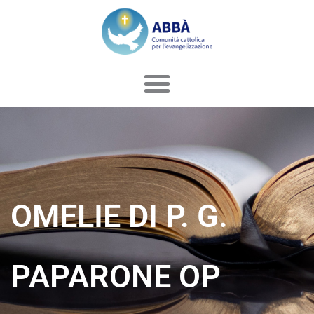
Vai
al
contenuto
OMELIE DI P. G.
PAPARONE OP