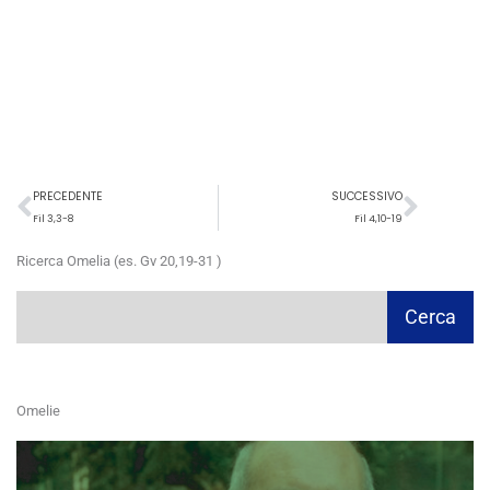
Precedente
Succ
PRECEDENTE
SUCCESSIVO
Fil 3,3-8
Fil 4,10-19
Ricerca Omelia (es. Gv 20,19-31 )
Cerca
Cerca
Omelie