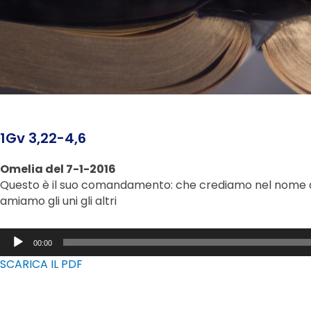
1Gv 3,22-4,6
Omelia del 7-1-2016
Questo è il suo comandamento: che crediamo nel nome del
amiamo gli uni gli altri
Audio
00:00
Player
SCARICA IL PDF