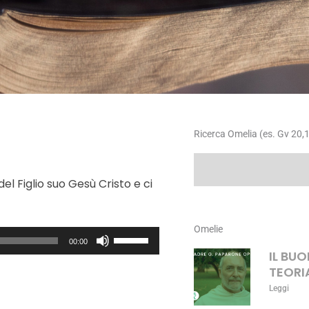
Ricerca Omelia (es. Gv 20,1
Cerca
 Figlio suo Gesù Cristo e ci
Omelie
Usa
00:00
i
IL BU
tasti
TEORI
freccia
Leggi
su/giù