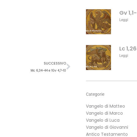
per
aumentare
Gv 1,1
o
Leggi
diminuire
il
volume.
Lc 1,2
Leggi
Successivo
SUCCESSIVO
Mc 6,34-44 e 1Gv 4,7-10
Categorie
Vangelo di Matteo
Vangelo di Marco
Vangelo di Luca
Vangelo di Giovanni
Antico Testamento