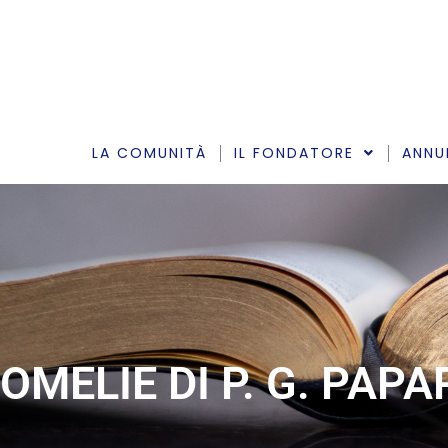
Vai
al
contenuto
LA COMUNITÀ
IL FONDATORE
ANNU
OMELIE DI P. G. PAP