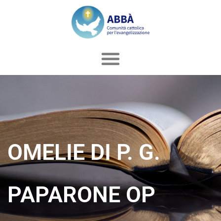
Vai
al
contenuto
OMELIE DI P. G.
PAPARONE OP