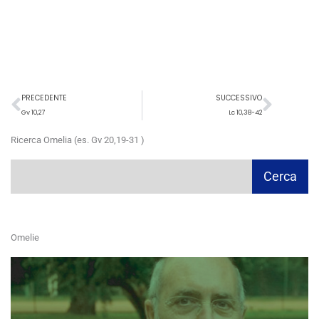
Precedente
Succ
PRECEDENTE
SUCCESSIVO
Gv 10,27
Lc 10,38-42
Ricerca Omelia (es. Gv 20,19-31 )
Cerca
Cerca
Omelie