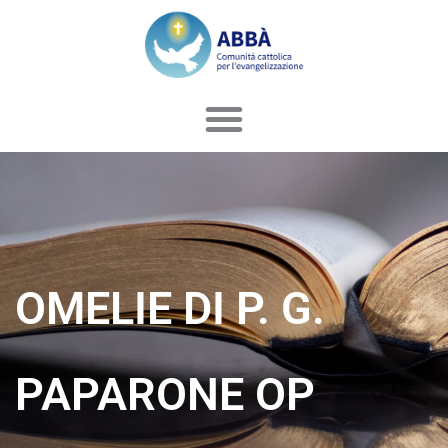
Vai
al
contenuto
OMELIE DI P. G.
PAPARONE OP