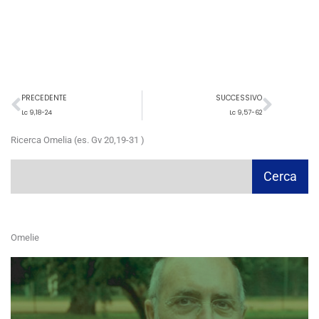
Precedente
Succ
PRECEDENTE
SUCCESSIVO
Lc 9,18-24
Lc 9,57-62
Ricerca Omelia (es. Gv 20,19-31 )
Cerca
Cerca
Omelie