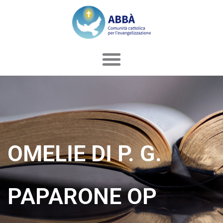
Vai
al
contenuto
OMELIE DI P. G.
PAPARONE OP