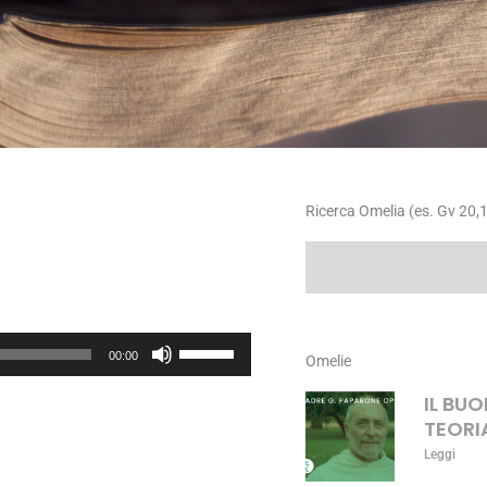
Ricerca Omelia (es. Gv 20,1
Cerca
Usa
00:00
Omelie
i
tasti
IL BU
freccia
TEORI
su/giù
Leggi
per