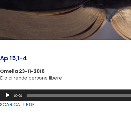
Ap 15,1-4
Omelia 23-11-2016
Dio ci rende persone libere
Audio
00:00
Player
SCARICA IL PDF