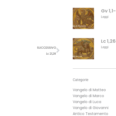
aumentare
o
Gv 1,1
diminuire
Leggi
il
volume.
Lc 1,2
Successivo
Leggi
SUCCESSIVO
Lc 21,28
Categorie
Vangelo di Matteo
Vangelo di Marco
Vangelo di Luca
Vangelo di Giovanni
Antico Testamento