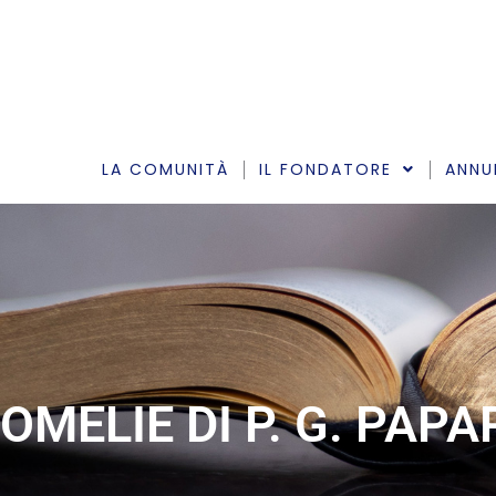
Vai
al
contenuto
LA COMUNITÀ
IL FONDATORE
ANNU
OMELIE DI P. G. PAP