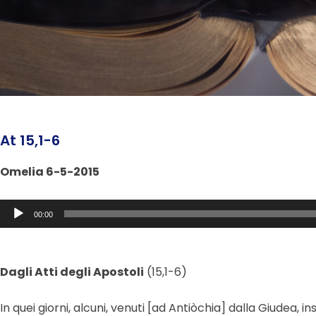
At 15,1-6
Omelia 6-5-2015
Audio
00:00
Player
Dagli Atti degli Apostoli
(15,1-6)
In quei giorni, alcuni, venuti [ad Antiòchia] dalla Giudea, i