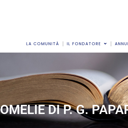
Vai
al
contenuto
LA COMUNITÀ
IL FONDATORE
ANNU
OMELIE DI P. G. PAP