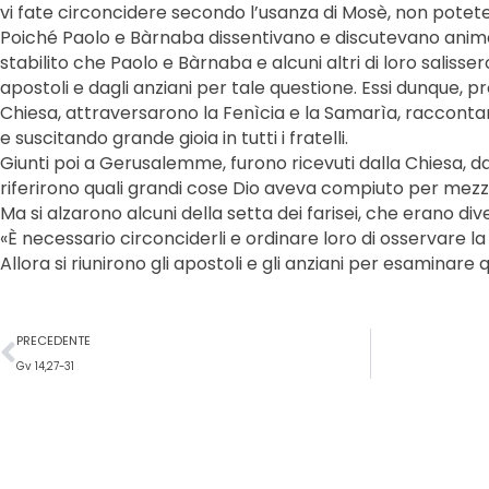
vi fate circoncidere secondo l’usanza di Mosè, non potete
Poiché Paolo e Bàrnaba dissentivano e discutevano anim
stabilito che Paolo e Bàrnaba e alcuni altri di loro salis
apostoli e dagli anziani per tale questione. Essi dunque, p
Chiesa, attraversarono la Fenìcia e la Samarìa, racconta
e suscitando grande gioia in tutti i fratelli.
Giunti poi a Gerusalemme, furono ricevuti dalla Chiesa, dag
riferirono quali grandi cose Dio aveva compiuto per mezz
Ma si alzarono alcuni della setta dei farisei, che erano di
«È necessario circonciderli e ordinare loro di osservare la
Allora si riunirono gli apostoli e gli anziani per esaminar
Precedente
PRECEDENTE
Gv 14,27-31