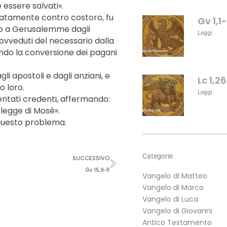
o
 essere salvati».
diminuire
atamente contro costoro, fu
Gv 1,1
il
sero a Gerusalemme dagli
Leggi
volume.
rovveduti del necessario dalla
ndo la conversione dei pagani
li apostoli e dagli anziani, e
Lc 1,2
o loro.
Leggi
ventati credenti, affermando:
 legge di Mosè».
e questo problema.
Successivo
Categorie
SUCCESSIVO
Gv 15,9-11
Vangelo di Matteo
Vangelo di Marco
Vangelo di Luca
Vangelo di Giovanni
Antico Testamento