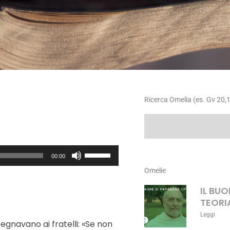
Ricerca Omelia (es. Gv 20,1
Cerca
Usa
00:00
i
Omelie
tasti
freccia
IL BU
su/giù
TEORI
per
Leggi
aumentare
nsegnavano ai fratelli: «Se non