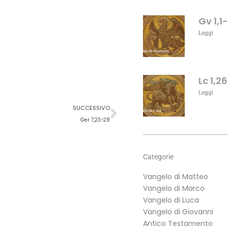
o
diminuire
Gv 1,1
il
Leggi
volume.
Lc 1,2
Leggi
Successivo
SUCCESSIVO
Ger 7,23-28
Categorie
Vangelo di Matteo
Vangelo di Marco
Vangelo di Luca
Vangelo di Giovanni
Antico Testamento