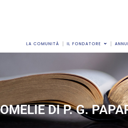
Vai
al
contenuto
LA COMUNITÀ
IL FONDATORE
ANNU
OMELIE DI P. G. PAP