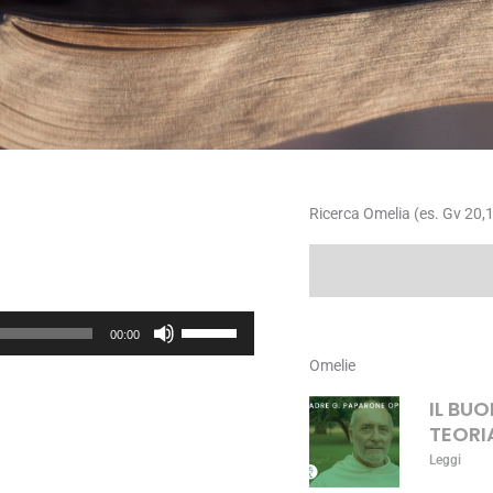
Ricerca Omelia (es. Gv 20,1
Cerca
Usa
00:00
i
Omelie
tasti
freccia
IL BU
su/giù
TEORI
per
Leggi
aumentare