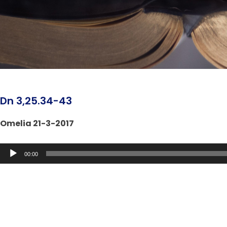
Dn 3,25.34-43
Omelia 21-3-2017
Audio
00:00
Player