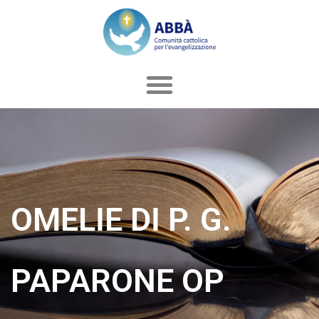
Vai
al
contenuto
OMELIE DI P. G.
PAPARONE OP