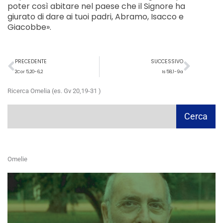
poter così abitare nel paese che il Signore ha
giurato di dare ai tuoi padri, Abramo, Isacco e
Giacobbe».
Precedente
Succ
PRECEDENTE
SUCCESSIVO
2Cor 5,20-6,2
Is 58,1-9a
Ricerca Omelia (es. Gv 20,19-31 )
Cerca
Cerca
Omelie