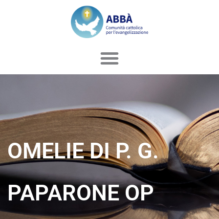
Vai
al
contenuto
OMELIE DI P. G.
PAPARONE OP