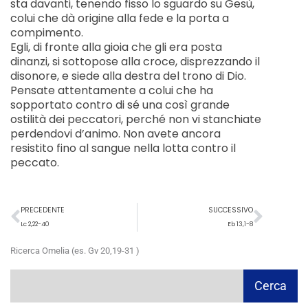
sta davanti, tenendo fisso lo sguardo su Gesù,
colui che dà origine alla fede e la porta a
compimento.
Egli, di fronte alla gioia che gli era posta
dinanzi, si sottopose alla croce, disprezzando il
disonore, e siede alla destra del trono di Dio.
Pensate attentamente a colui che ha
sopportato contro di sé una così grande
ostilità dei peccatori, perché non vi stanchiate
perdendovi d’animo. Non avete ancora
resistito fino al sangue nella lotta contro il
peccato.
Precedente
Succ
PRECEDENTE
SUCCESSIVO
Lc 2,22-40
Eb 13,1-8
Ricerca Omelia (es. Gv 20,19-31 )
Cerca
Cerca