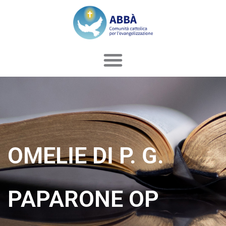
Vai
al
contenuto
OMELIE DI P. G.
PAPARONE OP