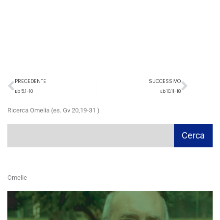
Precedente
Succ
PRECEDENTE
SUCCESSIVO
Eb 5,1-10
Eb 10,11-18
Ricerca Omelia (es. Gv 20,19-31 )
Cerca
Cerca
Omelie