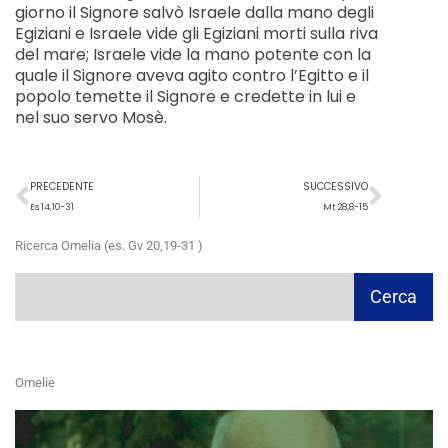
giorno il Signore salvò Israele dalla mano degli
Egiziani e Israele vide gli Egiziani morti sulla riva
del mare; Israele vide la mano potente con la
quale il Signore aveva agito contro l’Egitto e il
popolo temette il Signore e credette in lui e
nel suo servo Mosè.
Precedente
Succ
PRECEDENTE
SUCCESSIVO
Es 14,10-31
Mt 28,8-15
Ricerca Omelia (es. Gv 20,19-31 )
Cerca
Cerca
Omelie