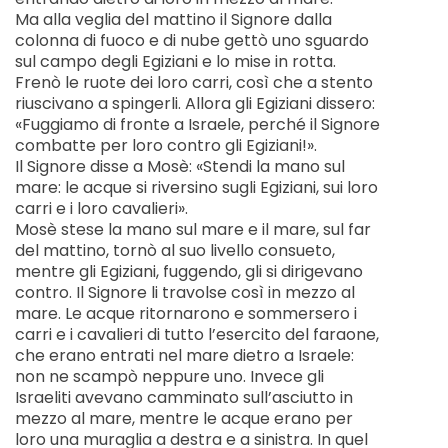
Ma alla veglia del mattino il Signore dalla
colonna di fuoco e di nube gettò uno sguardo
sul campo degli Egiziani e lo mise in rotta.
Frenò le ruote dei loro carri, così che a stento
riuscivano a spingerli. Allora gli Egiziani dissero:
«Fuggiamo di fronte a Israele, perché il Signore
combatte per loro contro gli Egiziani!».
Il Signore disse a Mosè: «Stendi la mano sul
mare: le acque si riversino sugli Egiziani, sui loro
carri e i loro cavalieri».
Mosè stese la mano sul mare e il mare, sul far
del mattino, tornò al suo livello consueto,
mentre gli Egiziani, fuggendo, gli si dirigevano
contro. Il Signore li travolse così in mezzo al
mare. Le acque ritornarono e sommersero i
carri e i cavalieri di tutto l’esercito del faraone,
che erano entrati nel mare dietro a Israele:
non ne scampò neppure uno. Invece gli
Israeliti avevano camminato sull’asciutto in
mezzo al mare, mentre le acque erano per
loro una muraglia a destra e a sinistra. In quel