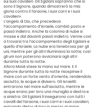
sui suoi cavalieri. Gli Egiziani sapranno che io
sono il Signore, quando dimostrerò la mia
gloria contro il faraone, i suoi carri e i suoi
cavalieri».
L’angelo di Dio, che precedeva
l’accampamento d’Israele, cambiò posto e
passò indietro. Anche la colonna di nube si
mosse e dal davanti passò indietro. Venne così
a trovarsi tra l’accampamento degli Egiziani e
quello d’Israele. La nube era tenebrosa per gli
uni, mentre per gli altri illuminava la notte; così
gli uni non poterono avvicinarsi agli altri
durante tutta la notte.
Allora Mosè stese la mano sul mare. E il
Signore durante tutta la notte risospinse il
mare con un forte vento d’oriente, rendendolo
asciutto; le acque si divisero. Gli Israeliti
entrarono nel mare sull’asciutto, mentre le
acque erano per loro una muraglia a destra e
a sinistra. Gli Egiziani li inseguirono con tutti i
cavalli del faraone, i suoi carri e i suoi cavalieri,
entrando dietro di loro in mezzo al mare.