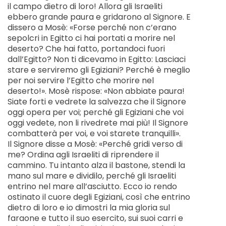
il campo dietro di loro! Allora gli Israeliti
ebbero grande paura e gridarono al Signore. E
dissero a Mosè: «Forse perché non c’erano
sepolcri in Egitto ci hai portati a morire nel
deserto? Che hai fatto, portandoci fuori
dall’Egitto? Non ti dicevamo in Egitto: Lasciaci
stare e serviremo gli Egiziani? Perché è meglio
per noi servire l’Egitto che morire nel
deserto!». Mosè rispose: «Non abbiate paura!
Siate forti e vedrete la salvezza che il Signore
oggi opera per voi; perché gli Egiziani che voi
oggi vedete, non li rivedrete mai più! Il Signore
combatterà per voi, e voi starete tranquilli».
Il Signore disse a Mosè: «Perché gridi verso di
me? Ordina agli Israeliti di riprendere il
cammino. Tu intanto alza il bastone, stendi la
mano sul mare e dividilo, perché gli Israeliti
entrino nel mare all’asciutto. Ecco io rendo
ostinato il cuore degli Egiziani, così che entrino
dietro di loro e io dimostri la mia gloria sul
faraone e tutto il suo esercito, sui suoi carri e