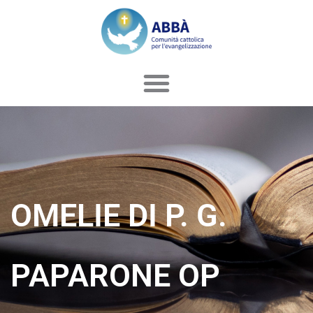
Vai
al
contenuto
OMELIE DI P. G.
PAPARONE OP