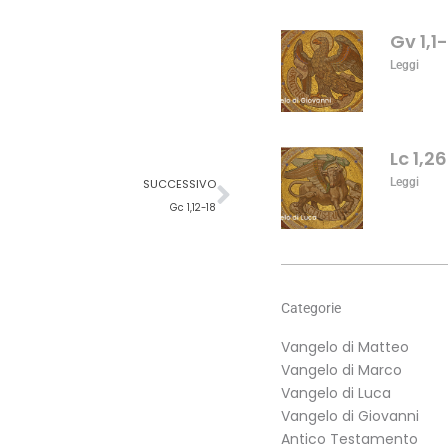
aumentare
o
Gv 1,1
diminuire
Leggi
il
volume.
Lc 1,2
Successivo
Leggi
SUCCESSIVO
Gc 1,12-18
Categorie
Vangelo di Matteo
Vangelo di Marco
Vangelo di Luca
Vangelo di Giovanni
Antico Testamento