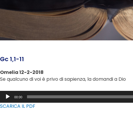
Gc 1,1-11
Omelia 12-2-2018
Se qualcuno di voi è privo di sapienza, la domandi a Dio
Audio
00:00
Player
SCARICA IL PDF