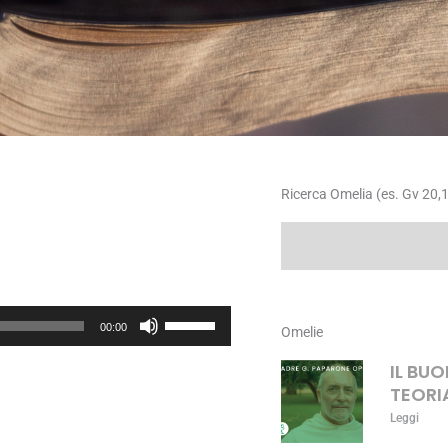
Ricerca Omelia (es. Gv 20,1
Cerca
Usa
00:00
Omelie
i
tasti
IL BU
freccia
TEORI
su/giù
Leggi
per