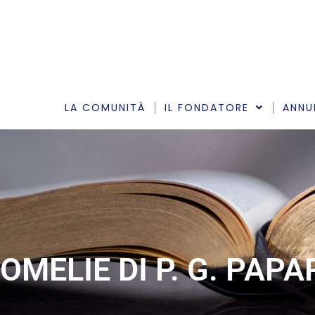
Vai
al
contenuto
LA COMUNITÀ
IL FONDATORE
ANNU
OMELIE DI P. G. PAP