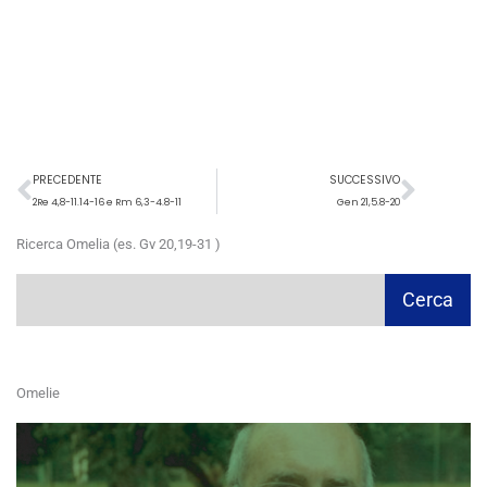
Precedente
Succ
PRECEDENTE
SUCCESSIVO
2Re 4,8-11.14-16 e Rm 6,3-4.8-11
Gen 21,5.8-20
Ricerca Omelia (es. Gv 20,19-31 )
Cerca
Cerca
Omelie