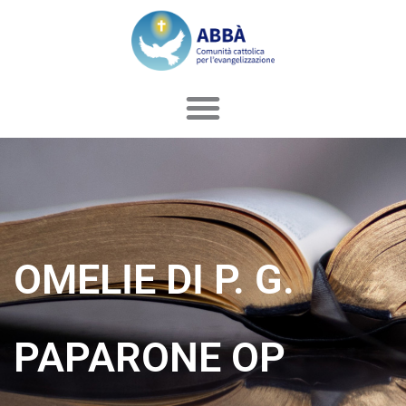
Vai
al
contenuto
OMELIE DI P. G.
PAPARONE OP