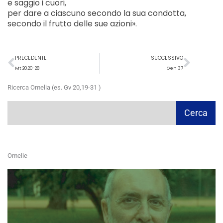
e saggio i cuori,
per dare a ciascuno secondo la sua condotta,
secondo il frutto delle sue azioni».
Precedente
Succ
PRECEDENTE
SUCCESSIVO
Mt 20,20-28
Gen 37
Ricerca Omelia (es. Gv 20,19-31 )
Cerca
Cerca
Omelie