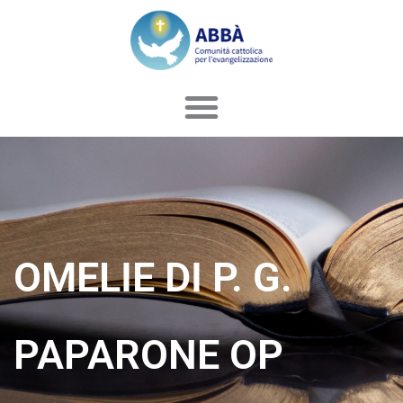
Vai
al
contenuto
OMELIE DI P. G.
PAPARONE OP