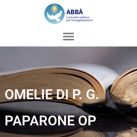
Vai
al
contenuto
OMELIE DI P. G.
PAPARONE OP