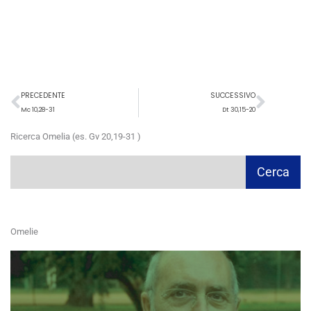
Precedente
Succ
PRECEDENTE
SUCCESSIVO
Mc 10,28-31
Dt 30,15-20
Ricerca Omelia (es. Gv 20,19-31 )
Cerca
Cerca
Omelie