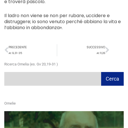
e troverà pascolo.
Il ladro non viene se non per rubare, uccidere e
distruggere; io sono venuto perché abbiano la vita e
l’abbiano in abbondanza».
Precedente
Succ
PRECEDENTE
SUCCESSIVO
At 9,31-35
At 11,26
Ricerca Omelia (es. Gv 20,19-31 )
Cerca
Cerca
Omelie