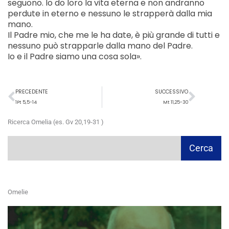
seguono. Io do loro la vita eterna e non andranno
perdute in eterno e nessuno le strapperà dalla mia
mano.
Il Padre mio, che me le ha date, è più grande di tutti e
nessuno può strapparle dalla mano del Padre.
Io e il Padre siamo una cosa sola».
Precedente
Succ
PRECEDENTE
SUCCESSIVO
1Pt 5,5-14
Mt 11,25-30
Ricerca Omelia (es. Gv 20,19-31 )
Cerca
Cerca
Omelie