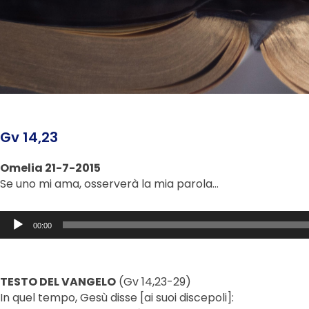
Gv 14,23
Omelia 21-7-2015
Se uno mi ama, osserverà la mia parola…
Audio
00:00
Player
TESTO DEL VANGELO
(Gv 14,23-29)
In quel tempo, Gesù disse [ai suoi discepoli]: