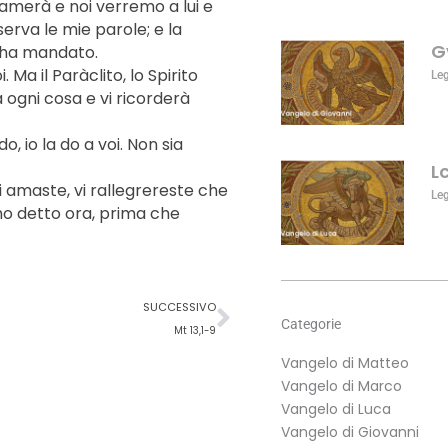
 amerà e noi verremo a lui e
aumentare
erva le mie parole; e la
o
G
i ha mandato.
diminuire
Ma il Paràclito, lo Spirito
il
Le
 ogni cosa e vi ricorderà
volume.
, io la do a voi. Non sia
L
i amaste, vi rallegrereste che
Le
’ho detto ora, prima che
Successivo
SUCCESSIVO
Categorie
Mt 13,1-9
Vangelo di Matteo
Vangelo di Marco
Vangelo di Luca
Vangelo di Giovanni