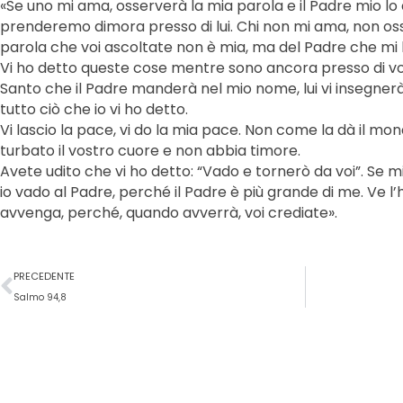
«Se uno mi ama, osserverà la mia parola e il Padre mio lo
prenderemo dimora presso di lui. Chi non mi ama, non oss
parola che voi ascoltate non è mia, ma del Padre che m
Vi ho detto queste cose mentre sono ancora presso di voi. 
Santo che il Padre manderà nel mio nome, lui vi insegnerà
tutto ciò che io vi ho detto.
Vi lascio la pace, vi do la mia pace. Non come la dà il mondo
turbato il vostro cuore e non abbia timore.
Avete udito che vi ho detto: “Vado e tornerò da voi”. Se m
io vado al Padre, perché il Padre è più grande di me. Ve l
avvenga, perché, quando avverrà, voi crediate».
Precedente
PRECEDENTE
Salmo 94,8