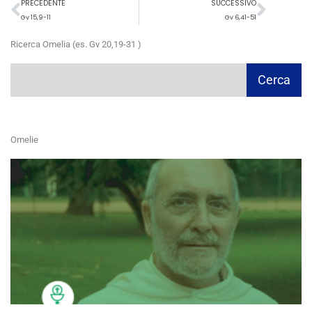
Precedente
Succ
PRECEDENTE
SUCCESSIVO
Gv 15,9-11
Gv 6,41-51
Ricerca Omelia (es. Gv 20,19-31 )
Cerca
Cerca
Omelie