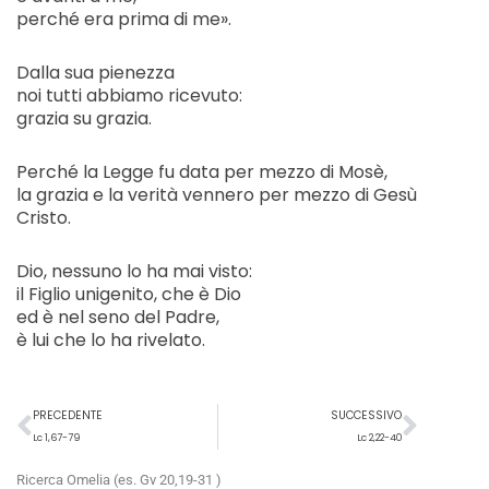
perché era prima di me».
Dalla sua pienezza
noi tutti abbiamo ricevuto:
grazia su grazia.
Perché la Legge fu data per mezzo di Mosè,
la grazia e la verità vennero per mezzo di Gesù
Cristo.
Dio, nessuno lo ha mai visto:
il Figlio unigenito, che è Dio
ed è nel seno del Padre,
è lui che lo ha rivelato.
Precedente
Succ
PRECEDENTE
SUCCESSIVO
Lc 1,67-79
Lc 2,22-40
Ricerca Omelia (es. Gv 20,19-31 )