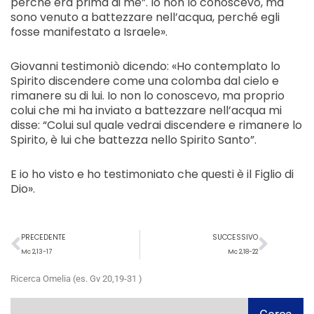
perché era prima di me”. Io non lo conoscevo, ma
sono venuto a battezzare nell’acqua, perché egli
fosse manifestato a Israele».
Giovanni testimoniò dicendo: «Ho contemplato lo
Spirito discendere come una colomba dal cielo e
rimanere su di lui. Io non lo conoscevo, ma proprio
colui che mi ha inviato a battezzare nell’acqua mi
disse: “Colui sul quale vedrai discendere e rimanere lo
Spirito, è lui che battezza nello Spirito Santo”.
E io ho visto e ho testimoniato che questi è il Figlio di
Dio».
Precedente
Succ
PRECEDENTE
SUCCESSIVO
Mc 2,13-17
Mc 2,18-22
Ricerca Omelia (es. Gv 20,19-31 )
Cerca