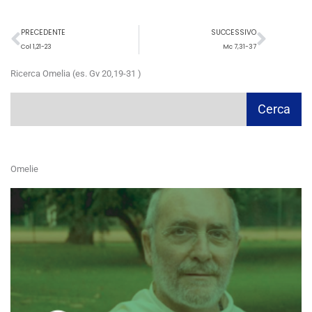
Precedente
Succ
PRECEDENTE
SUCCESSIVO
Col 1,21-23
Mc 7,31-37
Ricerca Omelia (es. Gv 20,19-31 )
Cerca
Cerca
Omelie