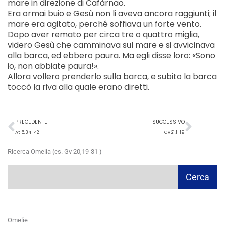
mare in direzione di Cafàrnao.
Era ormai buio e Gesù non li aveva ancora raggiunti; il
mare era agitato, perché soffiava un forte vento.
Dopo aver remato per circa tre o quattro miglia,
videro Gesù che camminava sul mare e si avvicinava
alla barca, ed ebbero paura. Ma egli disse loro: «Sono
io, non abbiate paura!».
Allora vollero prenderlo sulla barca, e subito la barca
toccò la riva alla quale erano diretti.
Precedente
Succ
PRECEDENTE
SUCCESSIVO
At 5,34-42
Gv 21,1-19
Ricerca Omelia (es. Gv 20,19-31 )
Cerca
Cerca
Omelie