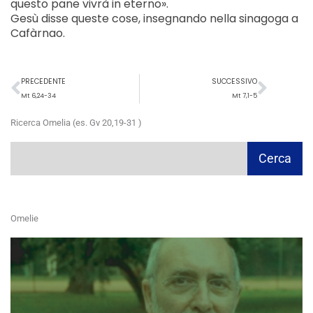
questo pane vivrà in eterno».
Gesù disse queste cose, insegnando nella sinagoga a
Cafàrnao.
Precedente
Succ
PRECEDENTE
SUCCESSIVO
Mt 6,24-34
Mt 7,1-5
Ricerca Omelia (es. Gv 20,19-31 )
Cerca
Cerca
Omelie