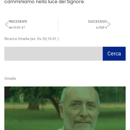
camminiamo nella luce del Signore.
Precedente
Succ
PRECEDENTE
SUCCESSIVO
Mc 13,33-37
Lc 10,21-2
Ricerca Omelia (es. Gv 20,19-31 )
Cerca
Cerca
Omelie