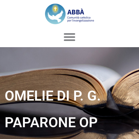
Vai
al
contenuto
OMELIE DI P. G.
PAPARONE OP