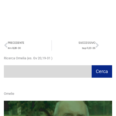
Precedente
Succ
PRECEDENTE
SUCCESSIVO
Rm 8,28-30
Sap 11,23-26
Ricerca Omelia (es. Gv 20,19-31 )
Cerca
Cerca
Omelie