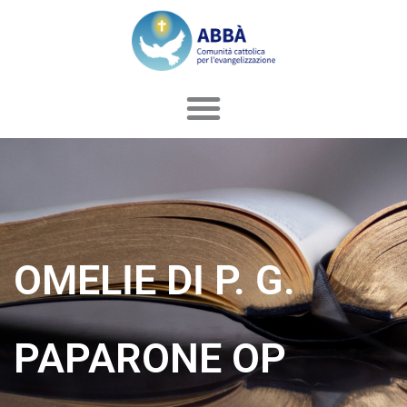
Vai
al
contenuto
OMELIE DI P. G.
PAPARONE OP