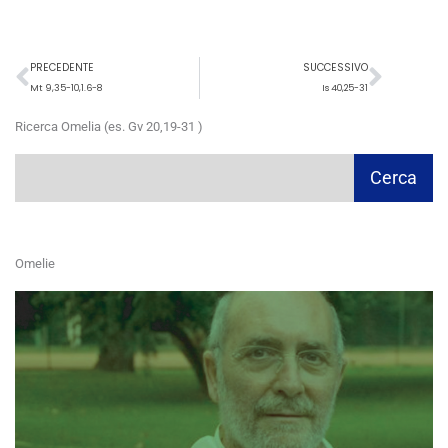
Precedente
Succ
PRECEDENTE
SUCCESSIVO
Mt 9,35-10,1.6-8
Is 40,25-31
Ricerca Omelia (es. Gv 20,19-31 )
Cerca
Cerca
Omelie