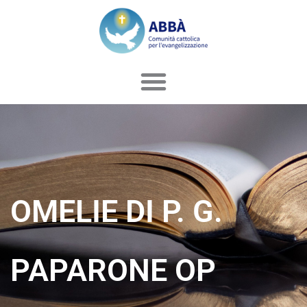
Vai
al
contenuto
OMELIE DI P. G.
PAPARONE OP