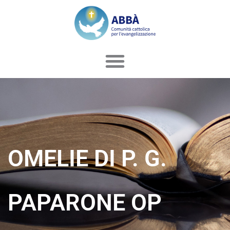
Vai
al
contenuto
OMELIE DI P. G.
PAPARONE OP