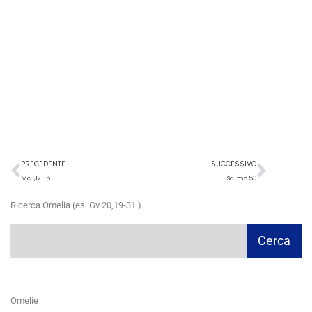
Precedente
Succ
PRECEDENTE
SUCCESSIVO
Mc 1,12-15
Salmo 50
Ricerca Omelia (es. Gv 20,19-31 )
Cerca
Cerca
Omelie