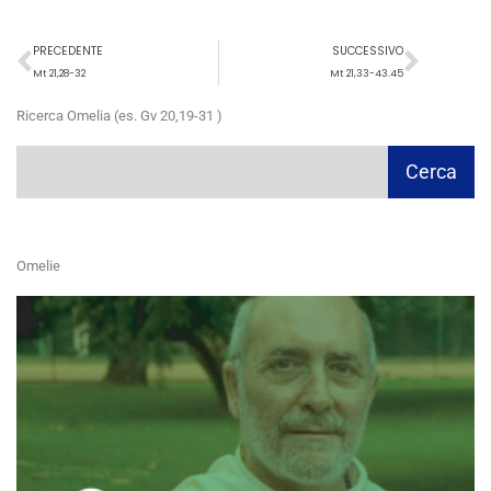
Precedente
Succ
PRECEDENTE
SUCCESSIVO
Mt 21,28-32
Mt 21,33-43.45
Ricerca Omelia (es. Gv 20,19-31 )
Cerca
Cerca
Omelie