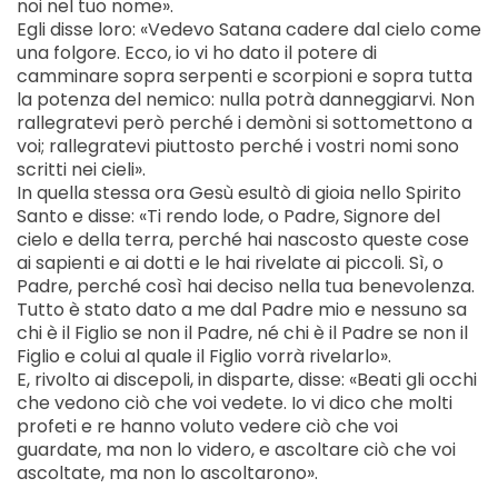
noi nel tuo nome».
Egli disse loro: «Vedevo Satana cadere dal cielo come
una folgore. Ecco, io vi ho dato il potere di
camminare sopra serpenti e scorpioni e sopra tutta
la potenza del nemico: nulla potrà danneggiarvi. Non
rallegratevi però perché i demòni si sottomettono a
voi; rallegratevi piuttosto perché i vostri nomi sono
scritti nei cieli».
In quella stessa ora Gesù esultò di gioia nello Spirito
Santo e disse: «Ti rendo lode, o Padre, Signore del
cielo e della terra, perché hai nascosto queste cose
ai sapienti e ai dotti e le hai rivelate ai piccoli. Sì, o
Padre, perché così hai deciso nella tua benevolenza.
Tutto è stato dato a me dal Padre mio e nessuno sa
chi è il Figlio se non il Padre, né chi è il Padre se non il
Figlio e colui al quale il Figlio vorrà rivelarlo».
E, rivolto ai discepoli, in disparte, disse: «Beati gli occhi
che vedono ciò che voi vedete. Io vi dico che molti
profeti e re hanno voluto vedere ciò che voi
guardate, ma non lo videro, e ascoltare ciò che voi
ascoltate, ma non lo ascoltarono».