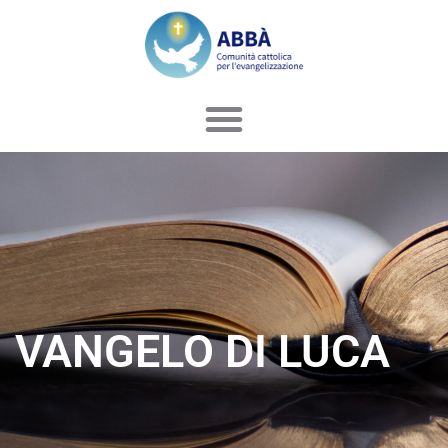
Vai
al
contenuto
VANGELO DI LUCA