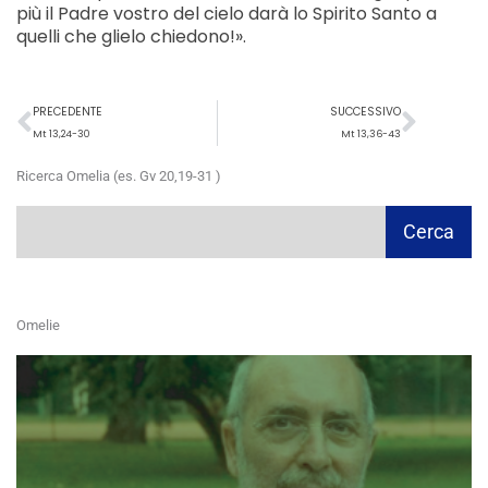
più il Padre vostro del cielo darà lo Spirito Santo a
quelli che glielo chiedono!».
Precedente
Succ
PRECEDENTE
SUCCESSIVO
Mt 13,24-30
Mt 13,36-43
Ricerca Omelia (es. Gv 20,19-31 )
Cerca
Cerca
Omelie