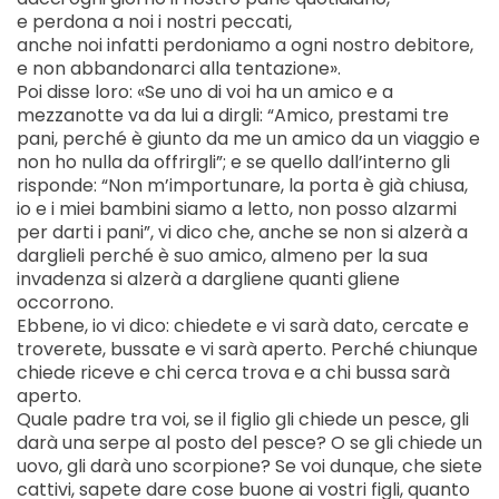
e perdona a noi i nostri peccati,
anche noi infatti perdoniamo a ogni nostro debitore,
e non abbandonarci alla tentazione».
Poi disse loro: «Se uno di voi ha un amico e a
mezzanotte va da lui a dirgli: “Amico, prestami tre
pani, perché è giunto da me un amico da un viaggio e
non ho nulla da offrirgli”; e se quello dall’interno gli
risponde: “Non m’importunare, la porta è già chiusa,
io e i miei bambini siamo a letto, non posso alzarmi
per darti i pani”, vi dico che, anche se non si alzerà a
darglieli perché è suo amico, almeno per la sua
invadenza si alzerà a dargliene quanti gliene
occorrono.
Ebbene, io vi dico: chiedete e vi sarà dato, cercate e
troverete, bussate e vi sarà aperto. Perché chiunque
chiede riceve e chi cerca trova e a chi bussa sarà
aperto.
Quale padre tra voi, se il figlio gli chiede un pesce, gli
darà una serpe al posto del pesce? O se gli chiede un
uovo, gli darà uno scorpione? Se voi dunque, che siete
cattivi, sapete dare cose buone ai vostri figli, quanto