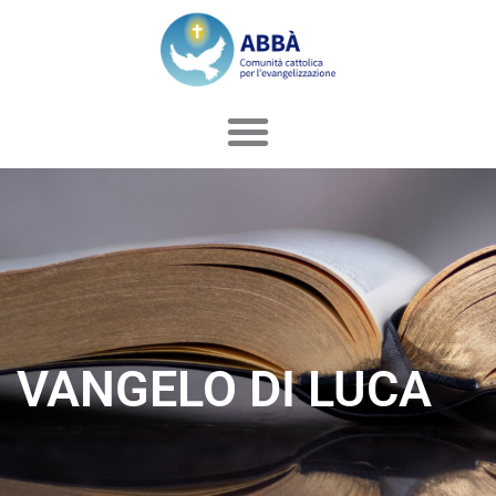
Vai
al
contenuto
VANGELO DI LUCA