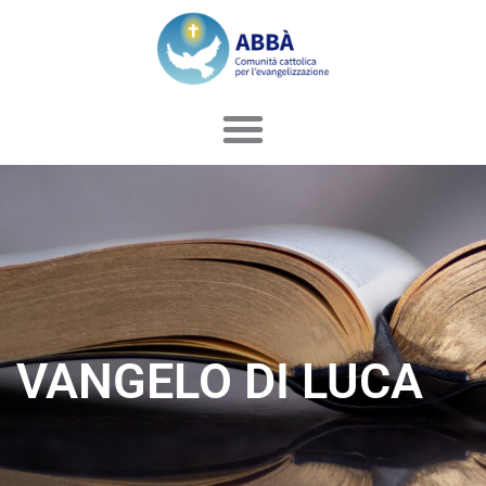
Vai
al
contenuto
VANGELO DI LUCA