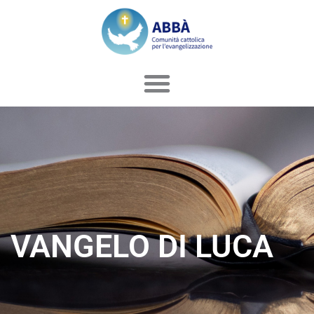
Vai
al
contenuto
VANGELO DI LUCA