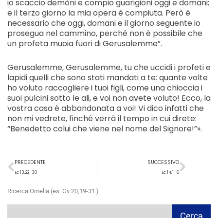
io scaccio demòni e compio guarigioni oggi e domani;
e il terzo giorno la mia opera è compiuta. Però è
necessario che oggi, domani e il giorno seguente io
prosegua nel cammino, perché non è possibile che
un profeta muoia fuori di Gerusalemme”.
Gerusalemme, Gerusalemme, tu che uccidi i profeti e
lapidi quelli che sono stati mandati a te: quante volte
ho voluto raccogliere i tuoi figli, come una chioccia i
suoi pulcini sotto le ali, e voi non avete voluto! Ecco, la
vostra casa è abbandonata a voi! Vi dico infatti che
non mi vedrete, finché verrà il tempo in cui direte:
“Benedetto colui che viene nel nome del Signore!”».
Precedente
Succ
PRECEDENTE
SUCCESSIVO
Lc 13,22-30
Lc 14,1-6
Ricerca Omelia (es. Gv 20,19-31 )
Cerca
Cerca