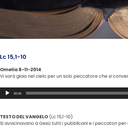
Lc 15,1-10
Omelia 6-11-2014
Vi sarà gioia nel cielo per un solo peccatore che si conve
Audio
00:00
Player
TESTO DEL VANGELO
(Lc 15,1-10)
Si avvicinavano a Gesù tutti i pubblicani e i peccatori per as