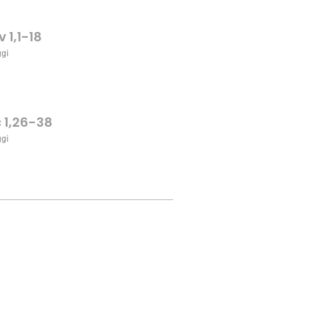
v 1,1-18
ggi
c 1,26-38
ggi