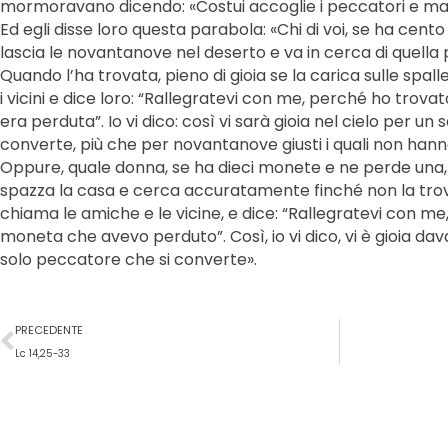
mormoravano dicendo: «Costui accoglie i peccatori e man
Ed egli disse loro questa parabola: «Chi di voi, se ha cen
lascia le novantanove nel deserto e va in cerca di quella 
Quando l’ha trovata, pieno di gioia se la carica sulle spall
i vicini e dice loro: “Rallegratevi con me, perché ho trovat
era perduta”. Io vi dico: così vi sarà gioia nel cielo per un
converte, più che per novantanove giusti i quali non hann
Oppure, quale donna, se ha dieci monete e ne perde una
spazza la casa e cerca accuratamente finché non la trov
chiama le amiche e le vicine, e dice: “Rallegratevi con me
moneta che avevo perduto”. Così, io vi dico, vi è gioia dava
solo peccatore che si converte».
Precedente
PRECEDENTE
Lc 14,25-33