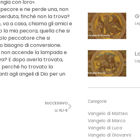
gia con loro».
aumentare
to pecore e ne perde una, non
o
G
perduta, finché non la trova?
diminuire
e, va a casa, chiama gli amici e
il
Le
o la mia pecora, quella che si
volume.
 solo peccatore che si
o bisogno di conversione.
, non accende la lampada e
L
a? E dopo averla trovata,
Le
, perché ho trovato la
nti agli angeli di Dio per un
Successivo
Categorie
SUCCESSIVO
Lc 16,1-8
Vangelo di Matteo
Vangelo di Marco
Vangelo di Luca
Vangelo di Giovanni