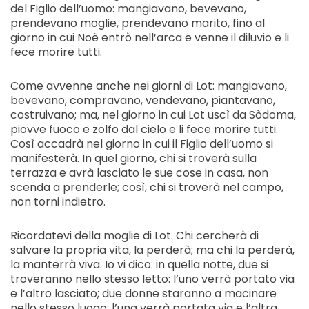
del Figlio dell’uomo: mangiavano, bevevano,
prendevano moglie, prendevano marito, fino al
giorno in cui Noè entrò nell’arca e venne il diluvio e li
fece morire tutti.
Come avvenne anche nei giorni di Lot: mangiavano,
bevevano, compravano, vendevano, piantavano,
costruivano; ma, nel giorno in cui Lot uscì da Sòdoma,
piovve fuoco e zolfo dal cielo e li fece morire tutti.
Così accadrà nel giorno in cui il Figlio dell’uomo si
manifesterà. In quel giorno, chi si troverà sulla
terrazza e avrà lasciato le sue cose in casa, non
scenda a prenderle; così, chi si troverà nel campo,
non torni indietro.
Ricordatevi della moglie di Lot. Chi cercherà di
salvare la propria vita, la perderà; ma chi la perderà,
la manterrà viva. Io vi dico: in quella notte, due si
troveranno nello stesso letto: l’uno verrà portato via
e l’altro lasciato; due donne staranno a macinare
nello stesso luogo: l’una verrà portata via e l’altra