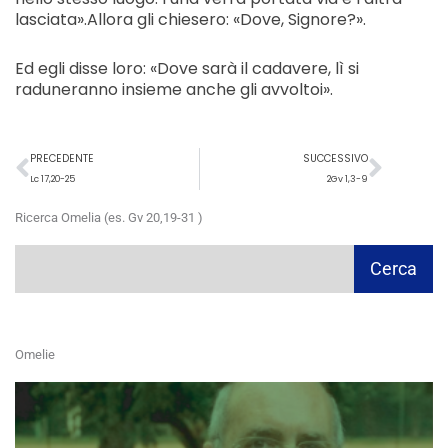
lasciata».Allora gli chiesero: «Dove, Signore?».
Ed egli disse loro: «Dove sarà il cadavere, lì si
raduneranno insieme anche gli avvoltoi».
Precedente
Succ
PRECEDENTE
SUCCESSIVO
Lc 17,20-25
2Gv 1,3-9
Ricerca Omelia (es. Gv 20,19-31 )
Cerca
Cerca
Omelie