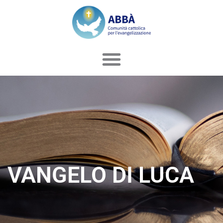
Vai
al
contenuto
VANGELO DI LUCA