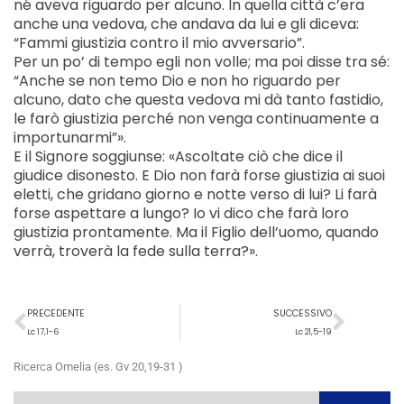
né aveva riguardo per alcuno. In quella città c’era
anche una vedova, che andava da lui e gli diceva:
“Fammi giustizia contro il mio avversario”.
Per un po’ di tempo egli non volle; ma poi disse tra sé:
“Anche se non temo Dio e non ho riguardo per
alcuno, dato che questa vedova mi dà tanto fastidio,
le farò giustizia perché non venga continuamente a
importunarmi”».
E il Signore soggiunse: «Ascoltate ciò che dice il
giudice disonesto. E Dio non farà forse giustizia ai suoi
eletti, che gridano giorno e notte verso di lui? Li farà
forse aspettare a lungo? Io vi dico che farà loro
giustizia prontamente. Ma il Figlio dell’uomo, quando
verrà, troverà la fede sulla terra?».
Precedente
Succ
PRECEDENTE
SUCCESSIVO
Lc 17,1-6
Lc 21,5-19
Ricerca Omelia (es. Gv 20,19-31 )
Cerca