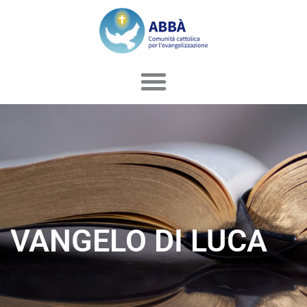
Vai
al
contenuto
VANGELO DI LUCA