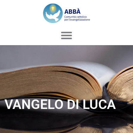
Vai
al
contenuto
VANGELO DI LUCA