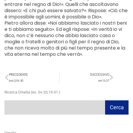
entrare nel regno di Dio!». Quelli che ascoltavano
dissero: «E chi può essere salvato?». Rispose: «Ciò che
è impossibile agli uomini, è possibile a Dio».
Pietro allora disse: «Noi abbiamo lasciato i nostri beni
e ti abbiamo seguito». Ed egli rispose: «In verità io vi
dico, non c’è nessuno che abbia lasciato casa o
moglie o fratelli o genitori o figli per il regno di Dio,
che non riceva molto di più nel tempo presente e la
vita eterna nel tempo che verrà».
Precedente
Succ
PRECEDENTE
SUCCESSIVO
Gal 2,19-20
Mt 13,37
Ricerca Omelia (es. Gv 20,19-31 )
Cerca
Cerca
Omelie