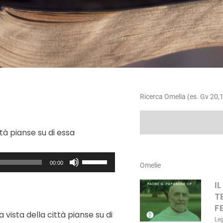
Ricerca Omelia (es. Gv 20,1
Cerca
tà pianse su di essa
Usa
00:00
Omelie
i
tasti
I
freccia
T
su/giù
F
vista della città pianse su di
per
Le