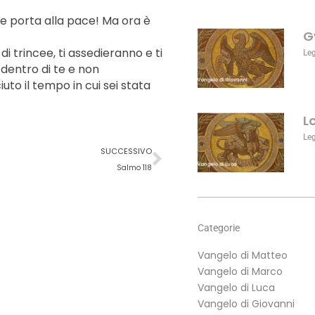
aumentare
he porta alla pace! Ma ora è
o
G
diminuire
di trincee, ti assedieranno e ti
il
Le
 dentro di te e non
volume.
uto il tempo in cui sei stata
L
Le
Successivo
SUCCESSIVO
Salmo 118
Categorie
Vangelo di Matteo
Vangelo di Marco
Vangelo di Luca
Vangelo di Giovanni