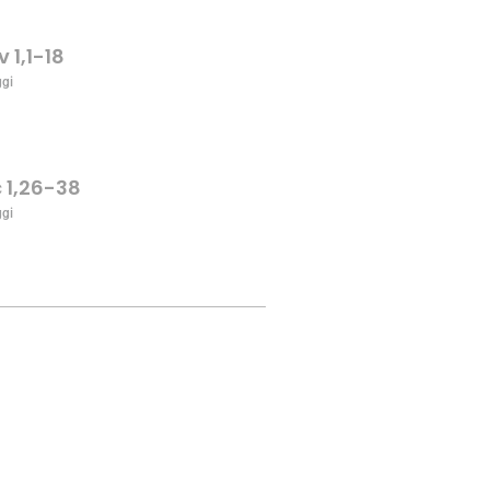
v 1,1-18
ggi
c 1,26-38
ggi