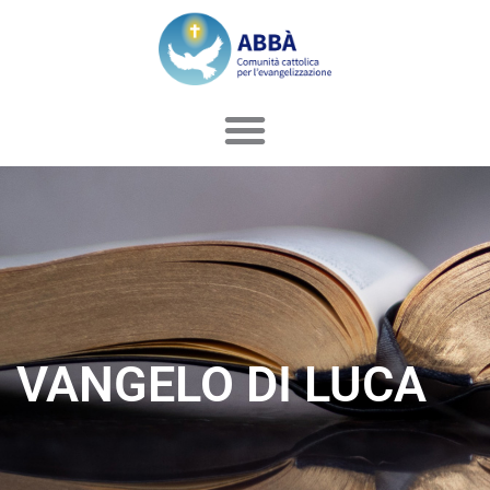
Vai
al
contenuto
VANGELO DI LUCA