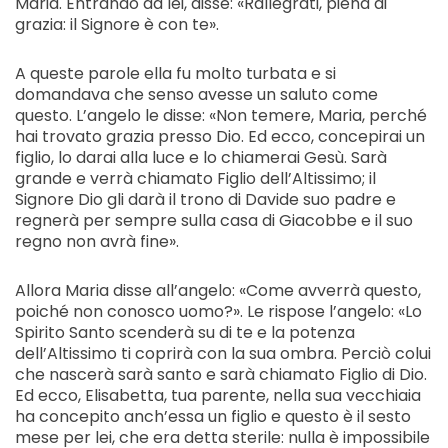
Maria. Entrando da lei, disse: «Rallègrati, piena di
grazia: il Signore è con te».
A queste parole ella fu molto turbata e si
domandava che senso avesse un saluto come
questo. L’angelo le disse: «Non temere, Maria, perché
hai trovato grazia presso Dio. Ed ecco, concepirai un
figlio, lo darai alla luce e lo chiamerai Gesù. Sarà
grande e verrà chiamato Figlio dell’Altissimo; il
Signore Dio gli darà il trono di Davide suo padre e
regnerà per sempre sulla casa di Giacobbe e il suo
regno non avrà fine».
Allora Maria disse all’angelo: «Come avverrà questo,
poiché non conosco uomo?». Le rispose l’angelo: «Lo
Spirito Santo scenderà su di te e la potenza
dell’Altissimo ti coprirà con la sua ombra. Perciò colui
che nascerà sarà santo e sarà chiamato Figlio di Dio.
Ed ecco, Elisabetta, tua parente, nella sua vecchiaia
ha concepito anch’essa un figlio e questo è il sesto
mese per lei, che era detta sterile: nulla è impossibile