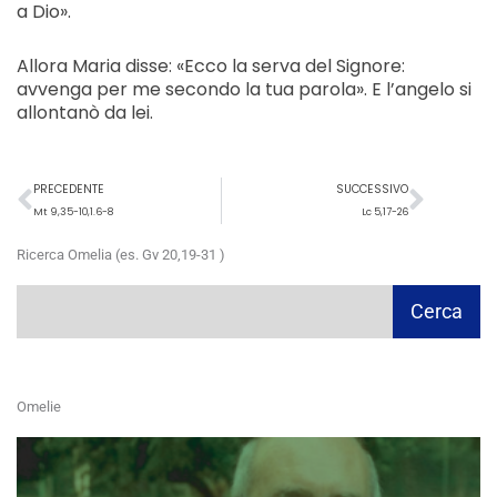
a Dio».
Allora Maria disse: «Ecco la serva del Signore:
avvenga per me secondo la tua parola». E l’angelo si
allontanò da lei.
Precedente
Succ
PRECEDENTE
SUCCESSIVO
Mt 9,35-10,1.6-8
Lc 5,17-26
Ricerca Omelia (es. Gv 20,19-31 )
Cerca
Cerca
Omelie