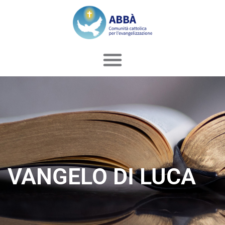
Vai
al
contenuto
VANGELO DI LUCA