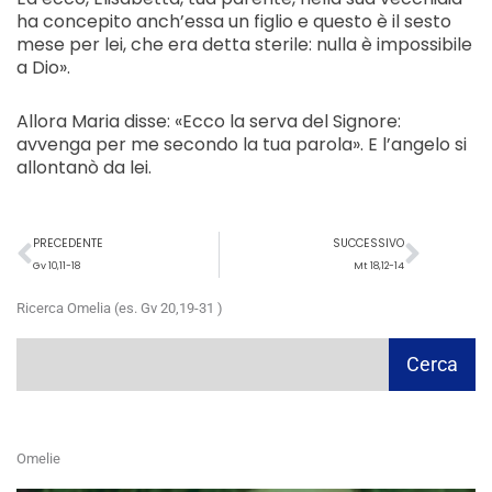
ha concepito anch’essa un figlio e questo è il sesto
mese per lei, che era detta sterile: nulla è impossibile
a Dio».
Allora Maria disse: «Ecco la serva del Signore:
avvenga per me secondo la tua parola». E l’angelo si
allontanò da lei.
Precedente
Succ
PRECEDENTE
SUCCESSIVO
Gv 10,11-18
Mt 18,12-14
Ricerca Omelia (es. Gv 20,19-31 )
Cerca
Cerca
Omelie