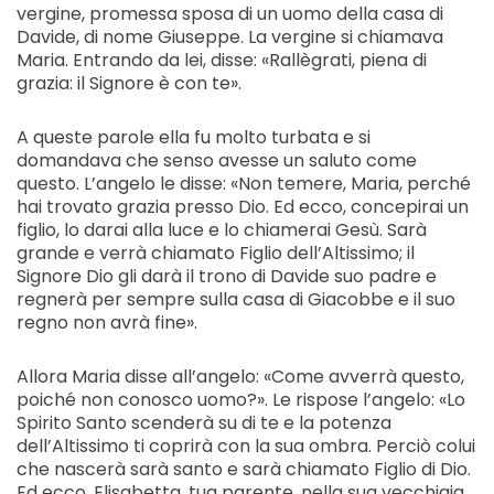
vergine, promessa sposa di un uomo della casa di
Davide, di nome Giuseppe. La vergine si chiamava
Maria. Entrando da lei, disse: «Rallègrati, piena di
grazia: il Signore è con te».
A queste parole ella fu molto turbata e si
domandava che senso avesse un saluto come
questo. L’angelo le disse: «Non temere, Maria, perché
hai trovato grazia presso Dio. Ed ecco, concepirai un
figlio, lo darai alla luce e lo chiamerai Gesù. Sarà
grande e verrà chiamato Figlio dell’Altissimo; il
Signore Dio gli darà il trono di Davide suo padre e
regnerà per sempre sulla casa di Giacobbe e il suo
regno non avrà fine».
Allora Maria disse all’angelo: «Come avverrà questo,
poiché non conosco uomo?». Le rispose l’angelo: «Lo
Spirito Santo scenderà su di te e la potenza
dell’Altissimo ti coprirà con la sua ombra. Perciò colui
che nascerà sarà santo e sarà chiamato Figlio di Dio.
Ed ecco, Elisabetta, tua parente, nella sua vecchiaia