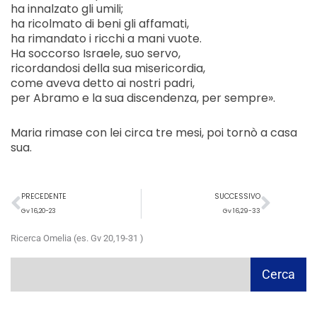
ha innalzato gli umili;
ha ricolmato di beni gli affamati,
ha rimandato i ricchi a mani vuote.
Ha soccorso Israele, suo servo,
ricordandosi della sua misericordia,
come aveva detto ai nostri padri,
per Abramo e la sua discendenza, per sempre».
Maria rimase con lei circa tre mesi, poi tornò a casa
sua.
Precedente
Succ
PRECEDENTE
SUCCESSIVO
Gv 16,20-23
Gv 16,29-33
Ricerca Omelia (es. Gv 20,19-31 )
Cerca
Cerca