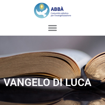
Vai
al
contenuto
VANGELO DI LUCA