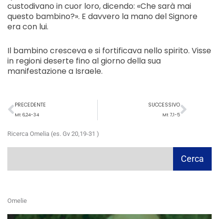
custodivano in cuor loro, dicendo: «Che sarà mai
questo bambino?». E davvero la mano del Signore
era con lui.
Il bambino cresceva e si fortificava nello spirito. Visse
in regioni deserte fino al giorno della sua
manifestazione a Israele.
Precedente
Succ
PRECEDENTE
SUCCESSIVO
Mt 6,24-34
Mt 7,1-5
Ricerca Omelia (es. Gv 20,19-31 )
Cerca
Cerca
Omelie