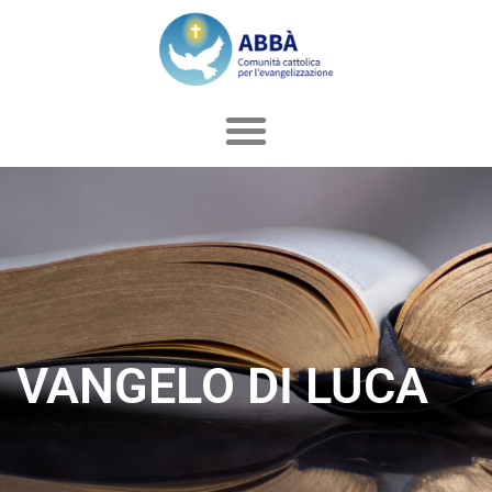
Vai
al
contenuto
VANGELO DI LUCA