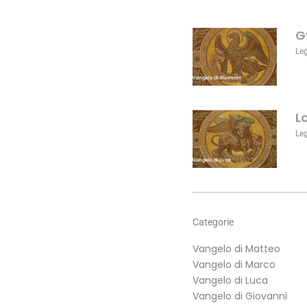
o
diminuire
G
il
volume.
Le
L
Le
Categorie
Vangelo di Matteo
Vangelo di Marco
Vangelo di Luca
Vangelo di Giovanni