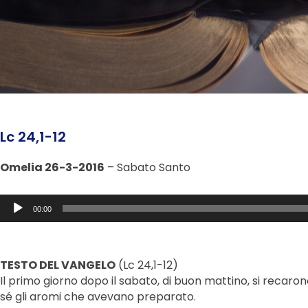
Lc 24,1-12
Omelia 26-3-2016
– Sabato Santo
Audio
00:00
Player
TESTO DEL VANGELO
(Lc 24,1-12)
Il primo giorno dopo il sabato, di buon mattino, si recar
sé gli aromi che avevano preparato.