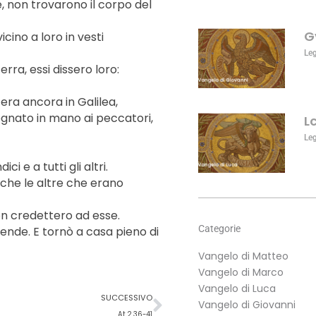
, non trovarono il corpo del
o
diminuire
G
ino a loro in vesti
il
volume.
Le
rra, essi dissero loro:
era ancora in Galilea,
egnato in mano ai peccatori,
L
Le
i e a tutti gli altri.
che le altre che erano
n credettero ad esse.
Categorie
bende. E tornò a casa pieno di
Vangelo di Matteo
Vangelo di Marco
Vangelo di Luca
Successivo
SUCCESSIVO
Vangelo di Giovanni
At 2,36-41