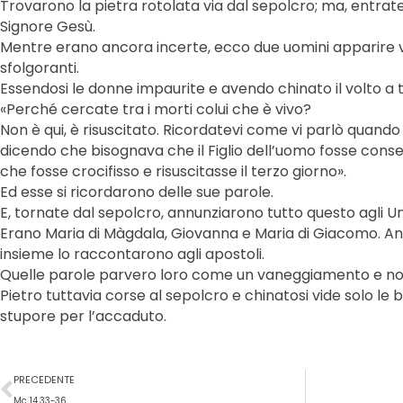
Trovarono la pietra rotolata via dal sepolcro; ma, entrate
Signore Gesù.
Mentre erano ancora incerte, ecco due uomini apparire vic
sfolgoranti.
Essendosi le donne impaurite e avendo chinato il volto a te
«Perché cercate tra i morti colui che è vivo?
Non è qui, è risuscitato. Ricordatevi come vi parlò quando 
dicendo che bisognava che il Figlio dell’uomo fosse cons
che fosse crocifisso e risuscitasse il terzo giorno».
Ed esse si ricordarono delle sue parole.
E, tornate dal sepolcro, annunziarono tutto questo agli Undic
Erano Maria di Màgdala, Giovanna e Maria di Giacomo. An
insieme lo raccontarono agli apostoli.
Quelle parole parvero loro come un vaneggiamento e no
Pietro tuttavia corse al sepolcro e chinatosi vide solo le 
stupore per l’accaduto.
Precedente
PRECEDENTE
Mc 14,33-36