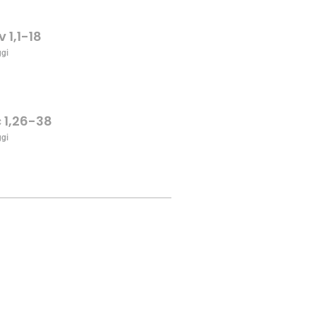
v 1,1-18
ggi
c 1,26-38
ggi