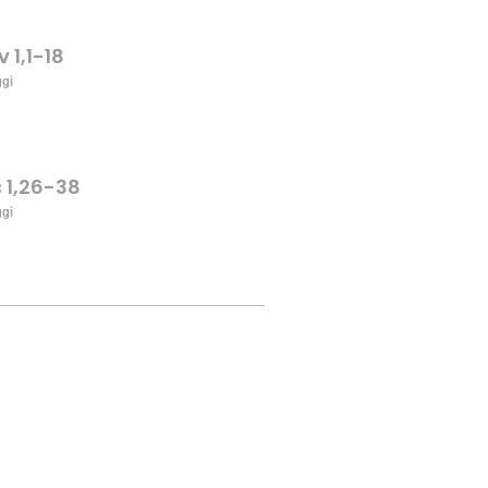
v 1,1-18
ggi
c 1,26-38
ggi