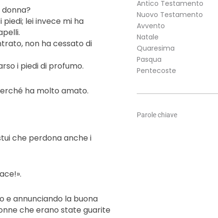
Antico Testamento
ta donna?
Nuovo Testamento
 piedi; lei invece mi ha
Avvento
pelli.
Natale
ntrato, non ha cessato di
Quaresima
Pasqua
arso i piedi di profumo.
Pentecoste
, perché ha molto amato.
Parole chiave
stui che perdona anche i
pace!».
ando e annunciando la buona
 donne che erano state guarite