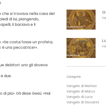
aumentare
.
o
G
diminuire
 che si trovava nella casa del
il
Le
iedi di lui, piangendo,
volume.
pelli, li baciava e li
L
: «Se costui fosse un profeta,
Le
: è una peccatrice!».
ue debitori: uno gli doveva
 e due.
Categorie
Vangelo di Matteo
Vangelo di Marco
di più». Gli disse Gesù: «Hai
Vangelo di Luca
Vangelo di Giovanni