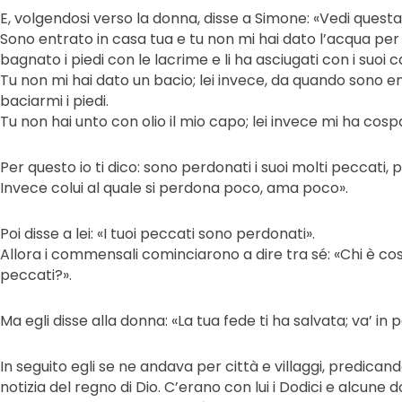
E, volgendosi verso la donna, disse a Simone: «Vedi ques
Sono entrato in casa tua e tu non mi hai dato l’acqua per i
bagnato i piedi con le lacrime e li ha asciugati con i suoi ca
Tu non mi hai dato un bacio; lei invece, da quando sono e
baciarmi i piedi.
Tu non hai unto con olio il mio capo; lei invece mi ha cosp
Per questo io ti dico: sono perdonati i suoi molti peccati
Invece colui al quale si perdona poco, ama poco».
Poi disse a lei: «I tuoi peccati sono perdonati».
Allora i commensali cominciarono a dire tra sé: «Chi è co
peccati?».
Ma egli disse alla donna: «La tua fede ti ha salvata; va’ in 
In seguito egli se ne andava per città e villaggi, predic
notizia del regno di Dio. C’erano con lui i Dodici e alcune