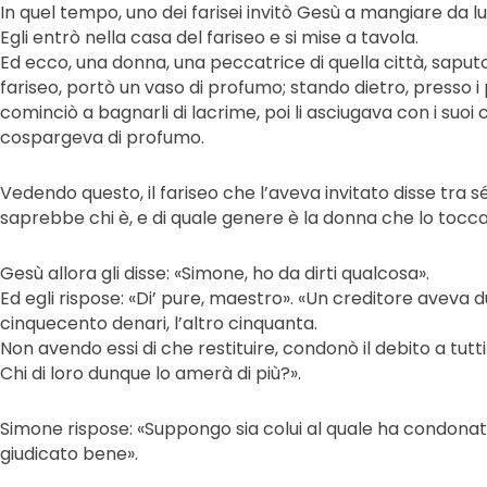
In quel tempo, uno dei farisei invitò Gesù a mangiare da lui
Egli entrò nella casa del fariseo e si mise a tavola.
Ed ecco, una donna, una peccatrice di quella città, saputo
fariseo, portò un vaso di profumo; stando dietro, presso i p
cominciò a bagnarli di lacrime, poi li asciugava con i suoi ca
cospargeva di profumo.
Vedendo questo, il fariseo che l’aveva invitato disse tra sé
saprebbe chi è, e di quale genere è la donna che lo tocca
Gesù allora gli disse: «Simone, ho da dirti qualcosa».
Ed egli rispose: «Di’ pure, maestro». «Un creditore aveva d
cinquecento denari, l’altro cinquanta.
Non avendo essi di che restituire, condonò il debito a tutti
Chi di loro dunque lo amerà di più?».
Simone rispose: «Suppongo sia colui al quale ha condonato 
giudicato bene».